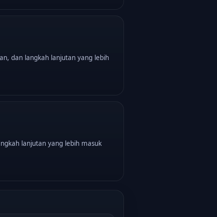
n, dan langkah lanjutan yang lebih
angkah lanjutan yang lebih masuk