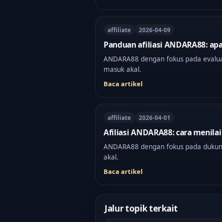
affiliate
2026-04-09
Panduan afiliasi ANDARA88: apa
ANDARA88 dengan fokus pada evaluasi
masuk akal.
Baca artikel
affiliate
2026-04-01
Afiliasi ANDARA88: cara menila
ANDARA88 dengan fokus pada dukungan
akal.
Baca artikel
Jalur topik terkait