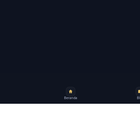
Beranda
B
ANDARA88
Tentang situs