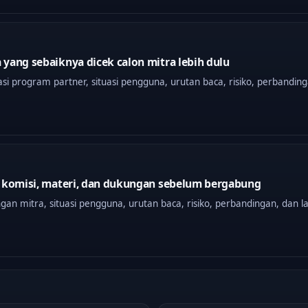
 yang sebaiknya dicek calon mitra lebih dulu
 program partner, situasi pengguna, urutan baca, risiko, perbandinga
i komisi, materi, dan dukungan sebelum bergabung
 mitra, situasi pengguna, urutan baca, risiko, perbandingan, dan l