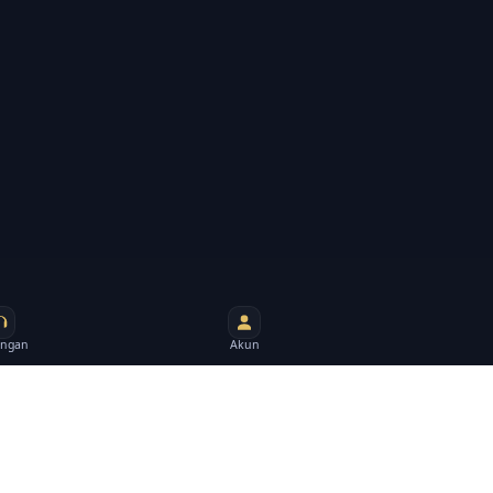
ngan
Akun
Bantuan & kontak
Pusat bantuan