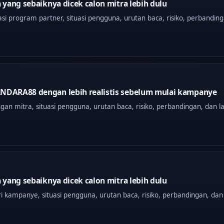
 yang sebaiknya dicek calon mitra lebih dulu
 program partner, situasi pengguna, urutan baca, risiko, perbandinga
NDARA88 dengan lebih realistis sebelum mulai kampanye
 mitra, situasi pengguna, urutan baca, risiko, perbandingan, dan l
 yang sebaiknya dicek calon mitra lebih dulu
ampanye, situasi pengguna, urutan baca, risiko, perbandingan, dan 