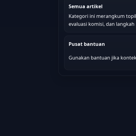
Semua artikel
Kategori ini merangkum topik 
evaluasi komisi, dan langkah 
Pusat bantuan
Gunakan bantuan jika kontek