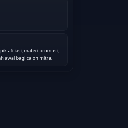
ik afiliasi, materi promosi,
ah awal bagi calon mitra.