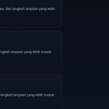
n, dan langkah lanjutan yang lebih
angkah lanjutan yang lebih masuk
langkah lanjutan yang lebih masuk