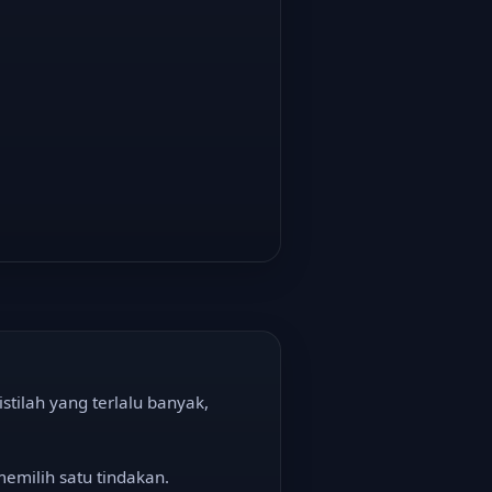
tilah yang terlalu banyak,
emilih satu tindakan.