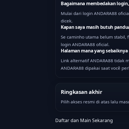
Bagaimana membedakan login, 
Mulai dari login ANDARA88 ofici
dicek.
Kapan saya masih butuh pandu
Se caminho utama belum stabil, 
login ANDARA88 oficial.
Halaman mana yang sebaiknya d
Link alternatif ANDARA88 tidak m
ANDARA88 dipakai saat você per
Ringkasan akhir
Pilih akses resmi di atas lalu m
Daftar dan Main Sekarang