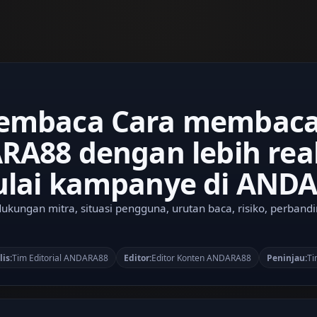
embaca Cara membaca
A88 dengan lebih real
lai kampanye di AND
ungan mitra, situasi pengguna, urutan baca, risiko, perbandi
is:
Tim Editorial ANDARA88
Editor:
Editor Konten ANDARA88
Peninjau:
Ti