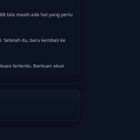
88 bila masih ada hal yang perlu
Setelah itu, baru kembali ke
ituasi tertentu. Bantuan akun