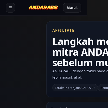
☰
Masuk
AFFILIATE
Langkah m
mitra ANDAR
sebelum mu
ANDARA88 dengan fokus pada duk
lebih masuk akal.
Terakhir ditinjau:
2026-05-03
Penul