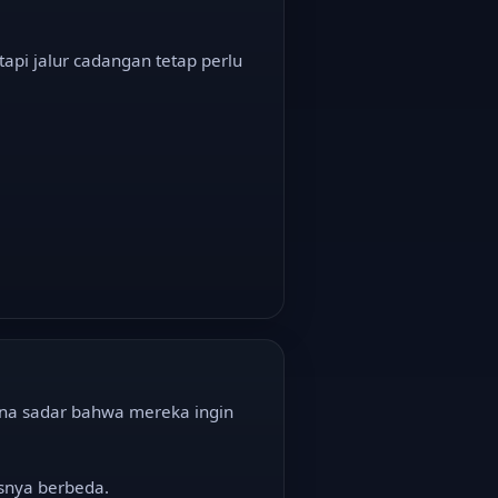
api jalur cadangan tetap perlu
na sadar bahwa mereka ingin
isnya berbeda.