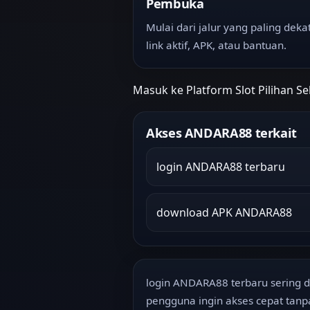
Pembuka
Mulai dari jalur yang paling de
link aktif, APK, atau bantuan.
Masuk ke Platform Slot Pilihan S
Akses ANDARA88 terkait
login ANDARA88 terbaru
download APK ANDARA88
login ANDARA88 terbaru sering d
pengguna ingin akses cepat tan