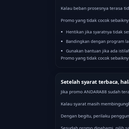
Kalau beban prosesnya terasa tid
Promo yang tidak cocok sebaiknya
Hentikan jika syaratnya tidak se
Bandingkan dengan program lain
Gunakan bantuan jika ada istila
Promo yang tidak cocok sebaiknya
Setelah syarat terbaca, 
Jika promo ANDARA88 sudah teras
Kalau syarat masih membingungk
Dengan begitu, perilaku pengguna
Sesudah promo dipahami, pilih sat