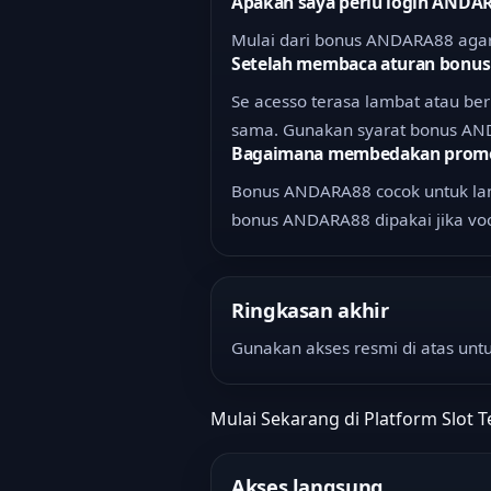
Apakah saya perlu login ANDAR
Mulai dari bonus ANDARA88 agar 
Setelah membaca aturan bonus
Se acesso terasa lambat atau be
sama. Gunakan syarat bonus AND
Bagaimana membedakan promo 
Bonus ANDARA88 cocok untuk lan
bonus ANDARA88 dipakai jika voc
Ringkasan akhir
Gunakan akses resmi di atas unt
Mulai Sekarang di Platform Slot 
Akses langsung