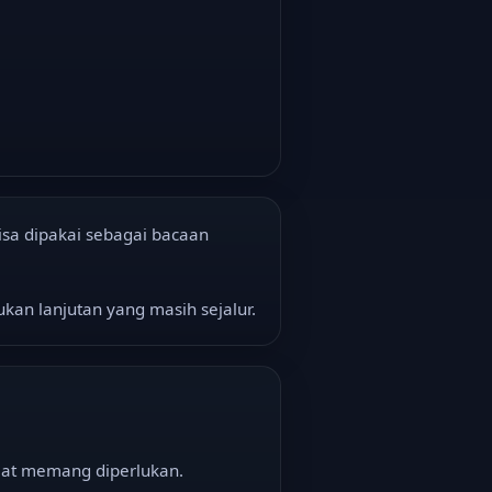
isa dipakai sebagai bacaan
jukan lanjutan yang masih sejalur.
aat memang diperlukan.