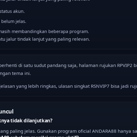
status akun.
 belum jelas.
 masih membandingkan beberapa program.
u jalur tindak lanjut yang paling relevan.
erhenti di satu sudut pandang saja,
halaman rujukan RPVIP2
b
ngan tema ini.
lasan yang lebih ringkas,
ulasan singkat RSNVIP7
bisa jadi ru
uncul
ya tidak dilanjutkan?
ang paling jelas. Gunakan program oficial ANDARA88 hanya s