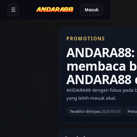
☰
Masuk
PROMOTIONS
ANDARA88:
membaca bo
ANDARA88 d
ANDARA88 dengan fokus pada bon
yang lebih masuk akal.
Terakhir ditinjau:
2026-05-01
Penul