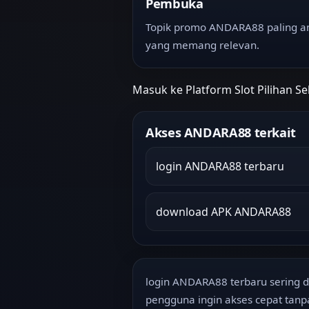
Pembuka
Topik promo ANDARA88 paling am
yang memang relevan.
Masuk ke Platform Slot Pilihan S
Akses ANDARA88 terkait
login ANDARA88 terbaru
download APK ANDARA88
login ANDARA88 terbaru sering d
pengguna ingin akses cepat tan