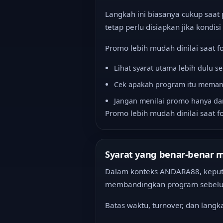
Langkah ini biasanya cukup saat
tetap perlu disiapkan jika kondis
Promo lebih mudah dinilai saat fo
Lihat syarat utama lebih dulu s
Cek apakah program itu memang
Jangan menilai promo hanya da
Promo lebih mudah dinilai saat fo
Syarat yang benar-benar
Dalam konteks ANDARA88, keputu
membandingkan program sebelum
Batas waktu, turnover, dan lang