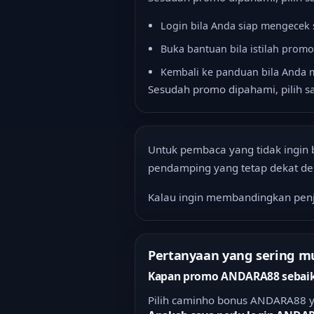
Login bila Anda siap mengecek 
Buka bantuan bila istilah promo
Kembali ke panduan bila Anda
Sesudah promo dipahami, pilih sat
Untuk pembaca yang tidak ingin b
pendamping yang tetap dekat de
Kalau ingin membandingkan penje
Pertanyaan yang sering m
Kapan promo ANDARA88 sebaikn
Pilih caminho bonus ANDARA88 y