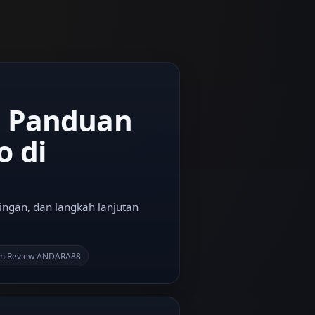
t Panduan
 di
ingan, dan langkah lanjutan
m Review ANDARA88