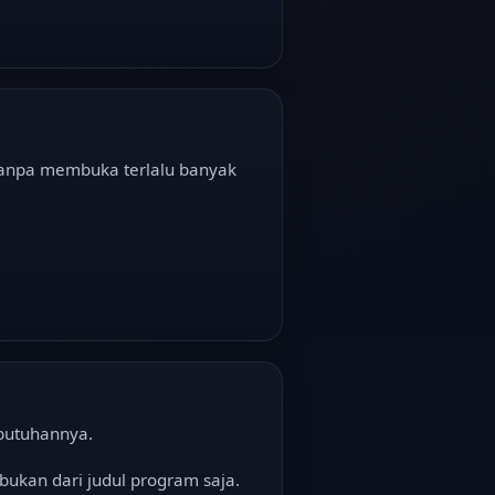
tanpa membuka terlalu banyak
butuhannya.
ukan dari judul program saja.