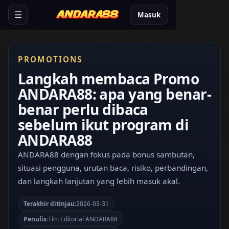
☰
Masuk
PROMOTIONS
Langkah membaca Promo
ANDARA88: apa yang benar-
benar perlu dibaca
sebelum ikut program di
ANDARA88
ANDARA88 dengan fokus pada bonus sambutan,
situasi pengguna, urutan baca, risiko, perbandingan,
dan langkah lanjutan yang lebih masuk akal.
Terakhir ditinjau:
2026-03-31
Penulis:
Tim Editorial ANDARA88