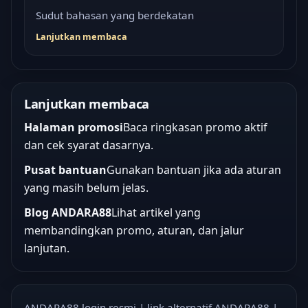
Sudut bahasan yang berdekatan
Lanjutkan membaca
Lanjutkan membaca
Halaman promosi
Baca ringkasan promo aktif
dan cek syarat dasarnya.
Pusat bantuan
Gunakan bantuan jika ada aturan
yang masih belum jelas.
Blog ANDARA88
Lihat artikel yang
membandingkan promo, aturan, dan jalur
lanjutan.
ANDARA88 login resmi
|
link alternatif ANDARA88
|