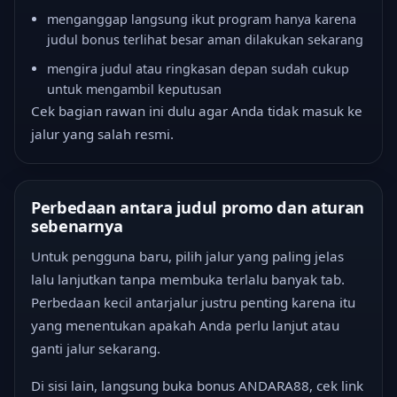
menganggap langsung ikut program hanya karena
judul bonus terlihat besar aman dilakukan sekarang
mengira judul atau ringkasan depan sudah cukup
untuk mengambil keputusan
Cek bagian rawan ini dulu agar Anda tidak masuk ke
jalur yang salah resmi.
Perbedaan antara judul promo dan aturan
sebenarnya
Untuk pengguna baru, pilih jalur yang paling jelas
lalu lanjutkan tanpa membuka terlalu banyak tab.
Perbedaan kecil antarjalur justru penting karena itu
yang menentukan apakah Anda perlu lanjut atau
ganti jalur sekarang.
Di sisi lain, langsung buka bonus ANDARA88, cek link