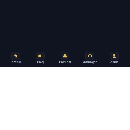
Beranda
Blog
Promosi
Dukungan
Akun
ANDARA88
Tentang situs
ANDARA88 menyediakan jalur akun, promosi, artikel,
dan bantuan dalam satu struktur yang lebih mudah
diikuti oleh pengguna lama maupun baru.