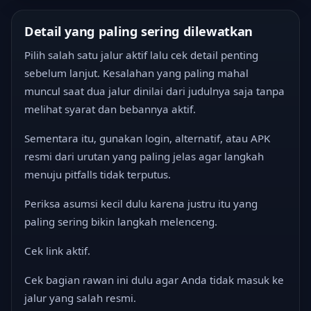
Detail yang paling sering dilewatkan
Pilih salah satu jalur aktif lalu cek detail penting
sebelum lanjut. Kesalahan yang paling mahal
muncul saat dua jalur dinilai dari judulnya saja tanpa
melihat syarat dan bebannya aktif.
Sementara itu, gunakan login, alternatif, atau APK
resmi dari urutan yang paling jelas agar langkah
menuju pitfalls tidak terputus.
Periksa asumsi kecil dulu karena justru itu yang
paling sering bikin langkah melenceng.
Cek link aktif.
Cek bagian rawan ini dulu agar Anda tidak masuk ke
jalur yang salah resmi.