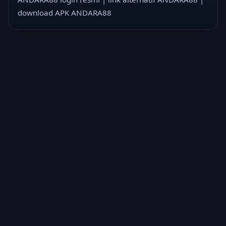
download APK ANDARA88