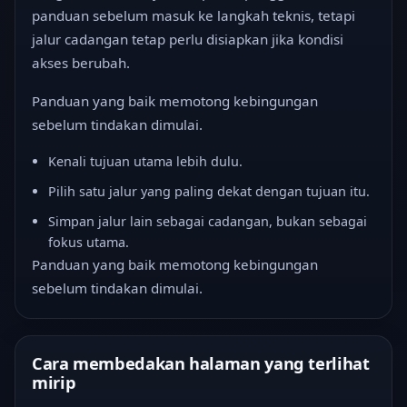
panduan sebelum masuk ke langkah teknis, tetapi
jalur cadangan tetap perlu disiapkan jika kondisi
akses berubah.
Panduan yang baik memotong kebingungan
sebelum tindakan dimulai.
Kenali tujuan utama lebih dulu.
Pilih satu jalur yang paling dekat dengan tujuan itu.
Simpan jalur lain sebagai cadangan, bukan sebagai
fokus utama.
Panduan yang baik memotong kebingungan
sebelum tindakan dimulai.
Cara membedakan halaman yang terlihat
mirip