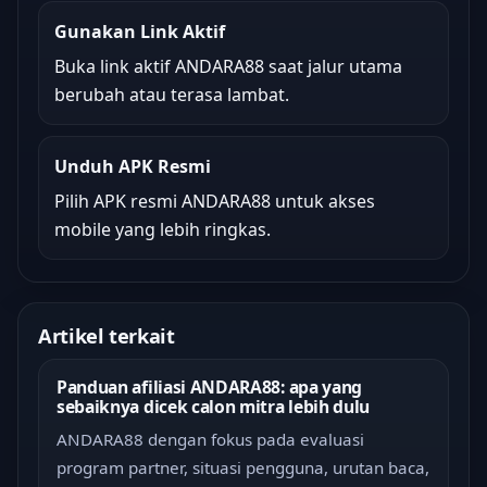
Gunakan Link Aktif
Buka link aktif ANDARA88 saat jalur utama
berubah atau terasa lambat.
Unduh APK Resmi
Pilih APK resmi ANDARA88 untuk akses
mobile yang lebih ringkas.
Artikel terkait
Panduan afiliasi ANDARA88: apa yang
sebaiknya dicek calon mitra lebih dulu
ANDARA88 dengan fokus pada evaluasi
program partner, situasi pengguna, urutan baca,