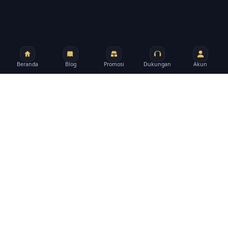
Beranda
Blog
Promosi
Dukungan
Akun
ANDARA88
Tentang situs
ANDARA88 menyediakan jalur akun, promosi, artikel,
dan bantuan dalam satu struktur yang lebih mudah
diikuti oleh pengguna lama maupun baru.
Tim Editorial ANDARA88
Terakhir ditinjau 2026-04-17
Dukungan pengguna