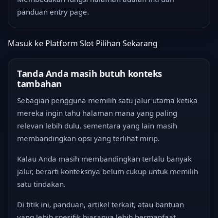
panduan entry page.
Masuk ke Platform Slot Pilihan Sekarang
Tanda Anda masih butuh konteks
tambahan
Sebagian pengguna memilih satu jalur utama ketika
mereka ingin tahu halaman mana yang paling
relevan lebih dulu, sementara yang lain masih
membandingkan opsi yang terlihat mirip.
Kalau Anda masih membandingkan terlalu banyak
jalur, berarti konteksnya belum cukup untuk memilih
satu tindakan.
Di titik ini, panduan, artikel terkait, atau bantuan
yang lebih spesifik biasanya lebih bermanfaat