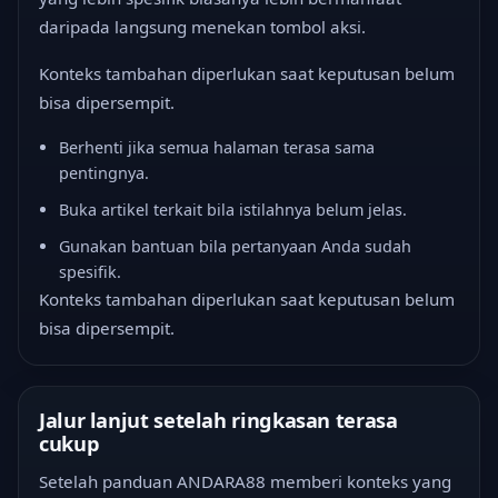
daripada langsung menekan tombol aksi.
Konteks tambahan diperlukan saat keputusan belum
bisa dipersempit.
Berhenti jika semua halaman terasa sama
pentingnya.
Buka artikel terkait bila istilahnya belum jelas.
Gunakan bantuan bila pertanyaan Anda sudah
spesifik.
Konteks tambahan diperlukan saat keputusan belum
bisa dipersempit.
Jalur lanjut setelah ringkasan terasa
cukup
Setelah panduan ANDARA88 memberi konteks yang