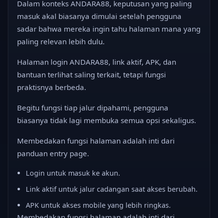
Dalam konteks ANDARA88, keputusan yang paling
masuk akal biasanya dimulai setelah pengguna
sadar bahwa mereka ingin tahu halaman mana yang
paling relevan lebih dulu.
Halaman login ANDARA88, link aktif, APK, dan
bantuan terlihat saling terkait, tetapi fungsi
praktisnya berbeda.
Begitu fungsi tiap jalur dipahami, pengguna
biasanya tidak lagi membuka semua opsi sekaligus.
Membedakan fungsi halaman adalah inti dari
panduan entry page.
Login untuk masuk ke akun.
Link aktif untuk jalur cadangan saat akses berubah.
APK untuk akses mobile yang lebih ringkas.
Membedakan fungsi halaman adalah inti dari