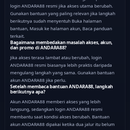
login ANDARA88 resmi jika akses utama berubah.
Gunakan bantuan yang paling relevan jika langkah
berikutnya sudah menyentuh Buka halaman
bantuan, Masuk ke halaman akun, Baca panduan
terkait.
Bagaimana membedakan masalah akses, akun,
dan promo di ANDARA88?
Jika akses terasa lambat atau berubah, login
ANDARA88 resmi biasanya lebih praktis daripada
mengulang langkah yang sama. Gunakan bantuan
akun ANDARA88 jika perlu.
Setelah membaca bantuan ANDARA88, langkah
berikutnya apa?
Akun ANDARA88 memberi akses yang lebih
langsung, sedangkan login ANDARA88 resmi
membantu saat kondisi akses berubah. Bantuan
akun ANDARA88 dipakai ketika dua jalur itu belum