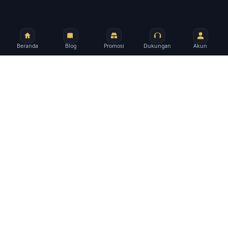
Beranda
Blog
Promosi
Dukungan
Akun
ANDARA88
Tentang situs
ANDARA88 menyediakan jalur akun, promosi, artikel,
dan bantuan dalam satu struktur yang lebih mudah
diikuti oleh pengguna lama maupun baru.
Tim Editorial ANDARA88
Terakhir ditinjau 2026-04-17
Dukungan pengguna
Navigasi
Beranda