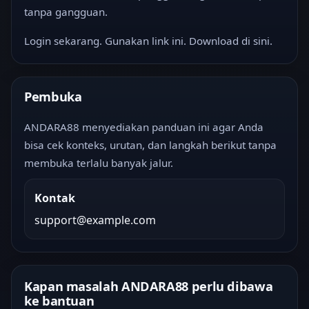
tanpa gangguan.
Login sekarang. Gunakan link ini. Download di sini.
Pembuka
ANDARA88 menyediakan panduan ini agar Anda
bisa cek konteks, urutan, dan langkah berikut tanpa
membuka terlalu banyak jalur.
Kontak
support@example.com
Kapan masalah ANDARA88 perlu dibawa
ke bantuan