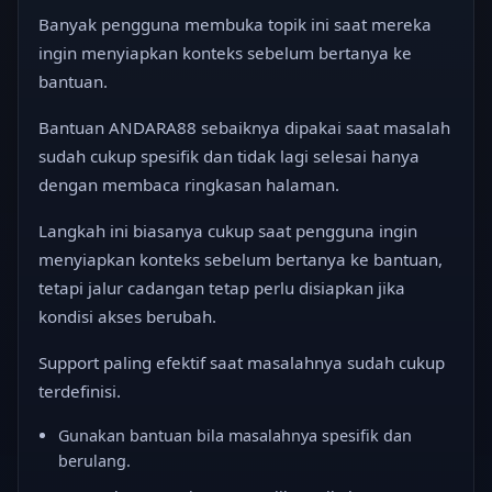
Banyak pengguna membuka topik ini saat mereka
ingin menyiapkan konteks sebelum bertanya ke
bantuan.
Bantuan ANDARA88 sebaiknya dipakai saat masalah
sudah cukup spesifik dan tidak lagi selesai hanya
dengan membaca ringkasan halaman.
Langkah ini biasanya cukup saat pengguna ingin
menyiapkan konteks sebelum bertanya ke bantuan,
tetapi jalur cadangan tetap perlu disiapkan jika
kondisi akses berubah.
Support paling efektif saat masalahnya sudah cukup
terdefinisi.
Gunakan bantuan bila masalahnya spesifik dan
berulang.