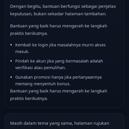
Dengan begitu, bantuan berfungsi sebagai penjelas
keputusan, bukan sekadar halaman tambahan.
Bantuan yang baik harus mengarah ke langkah
praktis berikutnya.
Kembali ke login jika masalahnya murni akses
masuk.
Pindah ke akun jika yang bermasalah adalah
verifikasi atau pemulihan.
Gunakan promosi hanya jika pertanyaannya
memang menyentuh bonus.
Bantuan yang baik harus mengarah ke langkah
praktis berikutnya.
Masih dalam tema yang sama, halaman rujukan