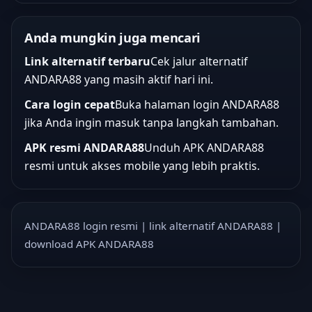
Anda mungkin juga mencari
Link alternatif terbaru
Cek jalur alternatif
ANDARA88 yang masih aktif hari ini.
Cara login cepat
Buka halaman login ANDARA88
jika Anda ingin masuk tanpa langkah tambahan.
APK resmi ANDARA88
Unduh APK ANDARA88
resmi untuk akses mobile yang lebih praktis.
ANDARA88 login resmi
|
link alternatif ANDARA88
|
download APK ANDARA88