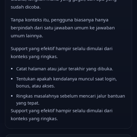
sudah dicoba.
Tanpa konteks itu, pengguna biasanya hanya
berpindah dari satu jawaban umum ke jawaban
umum lainnya.
Support yang efektif hampir selalu dimulai dari
konteks yang ringkas.
Catat halaman atau jalur terakhir yang dibuka.
Tentukan apakah kendalanya muncul saat login,
bonus, atau akses.
Ringkas masalahnya sebelum mencari jalur bantuan
yang tepat.
Support yang efektif hampir selalu dimulai dari
konteks yang ringkas.