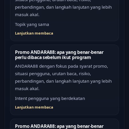
perbandingan, dan langkah lanjutan yang lebih
masuk akal.
Topik yang sama
Lanjutkan membaca
Promo ANDARA88: apa yang benar-benar
perlu dibaca sebelum ikut program
ANDARA88 dengan fokus pada syarat promo,
situasi pengguna, urutan baca, risiko,
perbandingan, dan langkah lanjutan yang lebih
masuk akal.
Intent pengguna yang berdekatan
Lanjutkan membaca
Promo ANDARA88: apa yang benar-benar