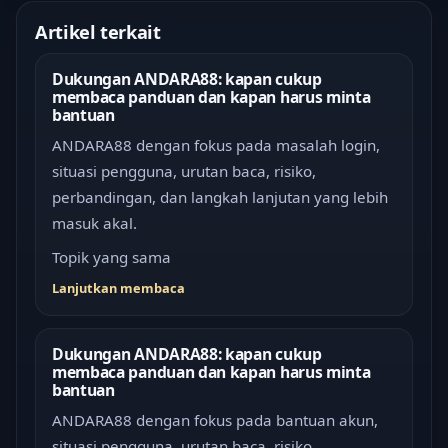
Artikel terkait
Dukungan ANDARA88: kapan cukup
membaca panduan dan kapan harus minta
bantuan
ANDARA88 dengan fokus pada masalah login,
situasi pengguna, urutan baca, risiko,
perbandingan, dan langkah lanjutan yang lebih
masuk akal.
Topik yang sama
Lanjutkan membaca
Dukungan ANDARA88: kapan cukup
membaca panduan dan kapan harus minta
bantuan
ANDARA88 dengan fokus pada bantuan akun,
situasi pengguna, urutan baca, risiko,