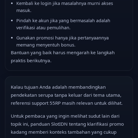
Kembali ke login jika masalahnya murni akses
masuk.
Pindah ke akun jika yang bermasalah adalah
verifikasi atau pemulihan.
Gunakan promosi hanya jika pertanyaannya
memang menyentuh bonus.
Bantuan yang baik harus mengarah ke langkah
praktis berikutnya.
Kalau tujuan Anda adalah membandingkan
pendekatan serupa tanpa keluar dari tema utama,
referensi support 55RP
masih relevan untuk dilihat.
Untuk pembaca yang ingin melihat sudut lain dari
topik ini,
panduan SlotIDN tentang klarifikasi promo
kadang memberi konteks tambahan yang cukup