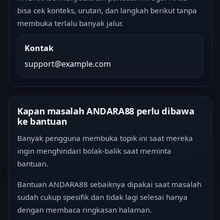
bisa cek konteks, urutan, dan langkah berikut tanpa
membuka terlalu banyak jalur.
Kontak
support@example.com
Kapan masalah ANDARA88 perlu dibawa
ke bantuan
Banyak pengguna membuka topik ini saat mereka
ingin menghindari bolak-balik saat meminta
bantuan.
Bantuan ANDARA88 sebaiknya dipakai saat masalah
sudah cukup spesifik dan tidak lagi selesai hanya
dengan membaca ringkasan halaman.