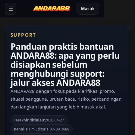
☰
Masuk
SUPPORT
Panduan praktis bantuan
ANDARA88: apa yang perlu
disiapkan sebelum
menghubungi support:
jalur akses ANDARA88
ANDARA88 dengan fokus pada klarifikasi promo,
situasi pengguna, urutan baca, risiko, perbandingan,
dan langkah lanjutan yang lebih masuk akal.
Terakhir ditinjau:
2026-04-27
Penulis:
Tim Editorial ANDARA88